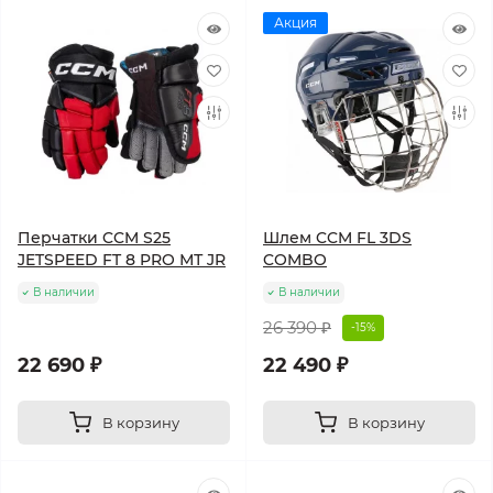
Акция
Перчатки CCM S25
Шлем CCM FL 3DS
JETSPEED FT 8 PRO МТ JR
COMBO
В наличии
В наличии
26 390 ₽
-15%
22 690 ₽
22 490 ₽
В корзину
В корзину