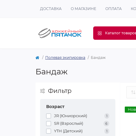
ДОСТАВКА
О МАГАЗИНЕ
ОПЛАТА
К
Каталог товаро
Полевая экипировка
Бандаж
Бандаж
Фильтр
Возраст
Нов
JR (Юниорский)
1
SR (Взрослый)
6
YTH (Детский)
1