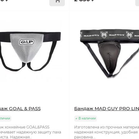
аж GOAL & PASS
Бандаж MAD GUY PRO LIN
аличии
В наличии
аж хоккейные GOAL&PASS
Изготовлена из прочных материа
ечивает надежную защиту паха
надежная конструкция, удобная
иста. Надежная..
раковина...