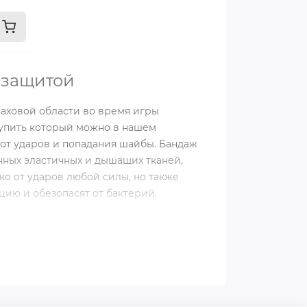
 защитой
аховой области во время игры
купить который можно в нашем
от ударов и попадания шайбы. Бандаж
нных эластичных и дышащих тканей,
о от ударов любой силы, но также
ию и обезопасят от бактерий.
ля хоккея в зависимости от нужного
заказ и дождаться доставки.
тируют вас по всем интересующим
ая экипировка является залогом вашего