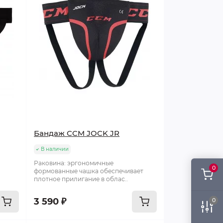
Бандаж CCM JOCK JR
В наличии
Раковина: эргономичные
0
формованные чашка обеспечивает
плотное прилигание в облас..
3 590 ₽
0