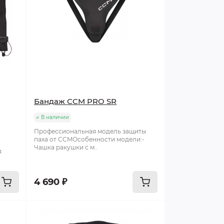
Бандаж CCM PRO SR
В наличии
Профессиональная модель защиты
паха от CCMОсобенности модели:-
Чашка ракушки с м..
я
4 690 ₽