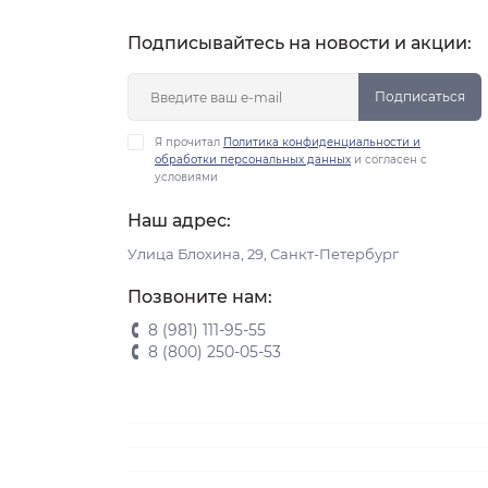
Оселки
Подписывайтесь на новости и акции:
Подтяжки
Подписаться
Подшлемники
Я прочитал
Политика конфиденциальности и
обработки персональных данных
и согласен с
условиями
Пояс для гамаш
Наш адрес:
Разное
Улица Блохина, 29, Санкт-Петербург
Ремкомплекты
Позвоните нам:
8 (981) 111-95-55
Свистки
8 (800) 250-05-53
Стаканы
Стельки/языки