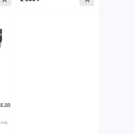
E SR
лов,