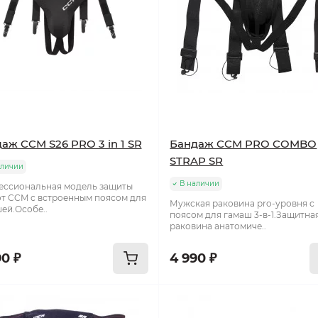
аж CCM S26 PRO 3 in 1 SR
Бандаж CCM PRO COMBO
STRAP SR
аличии
В наличии
ссиональная модель защиты
от CCM с встроенным поясом для
Мужская раковина pro-уровня с
ей.Особе..
поясом для гамаш 3-в-1.Защитна
раковина анатомиче..
90 ₽
4 990 ₽