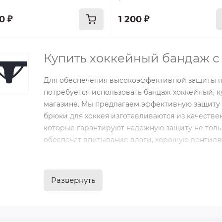
0 ₽
1 200 ₽
Купить хоккейный бандаж с
Для обеспечения высокоэффективной защиты п
потребуется использовать бандаж хоккейный, 
магазине. Мы предлагаем эффективную защиту 
брюки для хоккея изготавливаются из качестве
которые гарантируют надежную защиту не тольк
обеспечат впитывание влаги, хорошую вентиляц
Вам достаточно подобрать подходящий бандаж д
размера, уровня защиты и стоимости, оформить 
Развернуть
Дополнительно наши специалисты проконсуль
вопросам. Стоит помнить, что хорошая хоккейн
комфорта и безопасности. Обращайтесь!