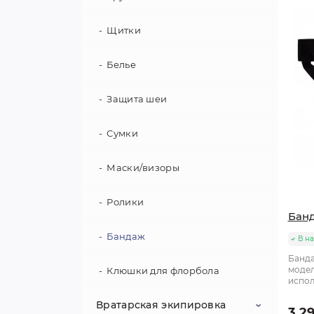
Щитки
Белье
Защита шеи
Сумки
Маски/визоры
Ролики
Бан
Бандаж
В н
Банда
модел
Клюшки для флорбола
испол
Вратарская экипировка
3 29