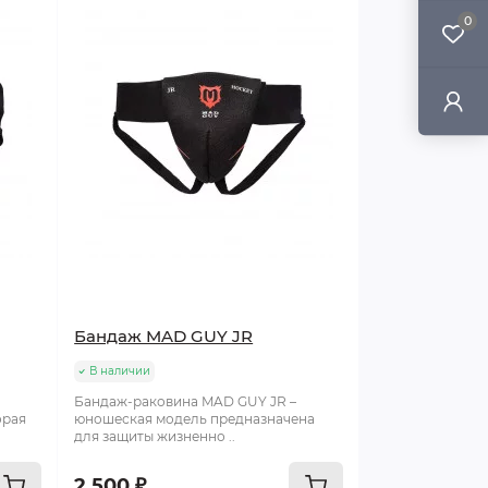
0
Бандаж MAD GUY JR
В наличии
Бандаж-раковина MAD GUY JR –
орая
юношеская модель предназначена
для защиты жизненно ..
2 500 ₽