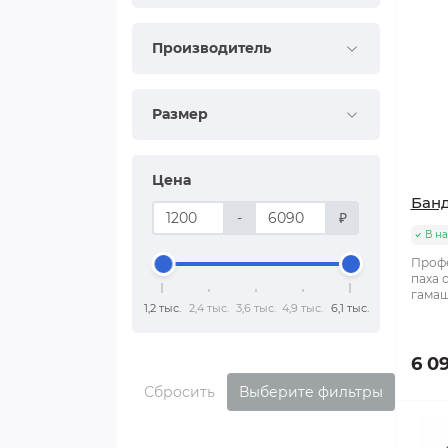
Производитель
Размер
Цена
Банд
-
₽
В н
Профе
паха 
гамаш
1,2 тыс.
2,4 тыс.
3,6 тыс.
4,9 тыс.
6,1 тыс.
6 0
Сбросить
Выберите фильтры