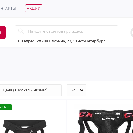
ОНТАКТЫ
АКЦИИ
в
Наш адрес:
Улица Блохина, 29, Санкт-Петербург
инки