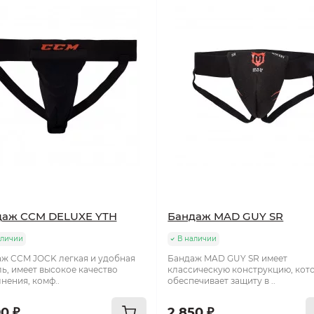
даж CCM DELUXE YTH
Бандаж MAD GUY SR
аличии
В наличии
ж CCM JOCK легкая и удобная
Бандаж MAD GUY SR имеет
ь, имеет высокое качество
классическую конструкцию, кот
нения, комф..
обеспечивает защиту в ..
0 ₽
2 850 ₽