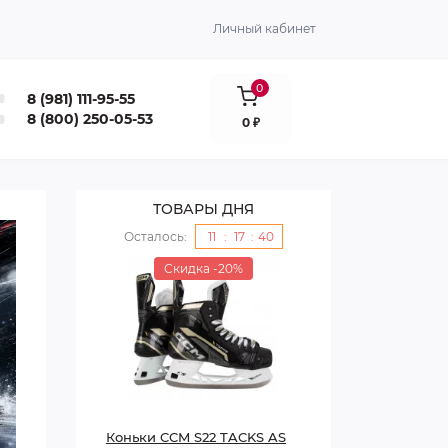
Личный кабинет
0
8 (981) 111-95-55
8 (800) 250-05-53
0 ₽
ТОВАРЫ ДНЯ
Осталось:
11
:
17
:
39
Выиграй
Скидка -20%
Скид
3 спецзаказные
топовые клюшки
Warrior!
S GRIP
Коньки CCM S22 TACKS AS
Коньки CCM 
ОДИН ПОБЕДИТЕЛЬ. ТРИ КЛЮШКИ.