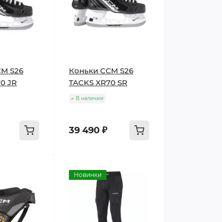
CM S26
Коньки CCM S26
0 JR
TACKS XR70 SR
В наличии
39 490 ₽
Новинки