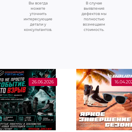
Вы всегда
В случае
можете
выявления
уточнить
дефектов мы
интересующие
полностью
детали у
возмещаем
консультантов.
стоимость.
26.06.2026
16.04.20