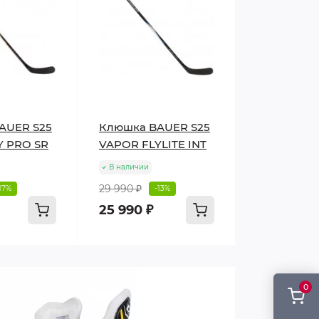
AUER S25
Клюшка BAUER S25
Y PRO SR
VAPOR FLYLITE INT
В наличии
29 990 ₽
17%
-13%
25 990 ₽
0