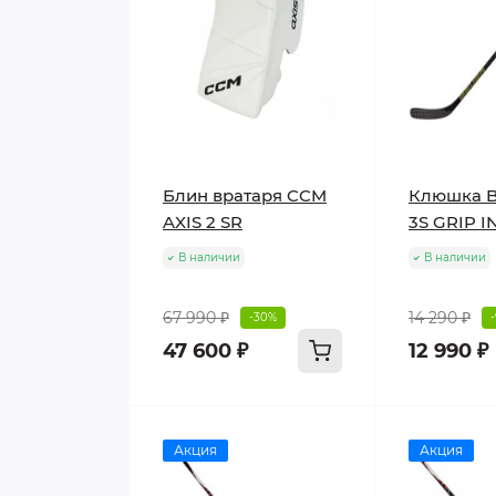
Блин вратаря CCM
Клюшка B
AXIS 2 SR
3S GRIP I
В наличии
В наличии
67 990 ₽
14 290 ₽
-30%
47 600 ₽
12 990 ₽
Акция
Акция