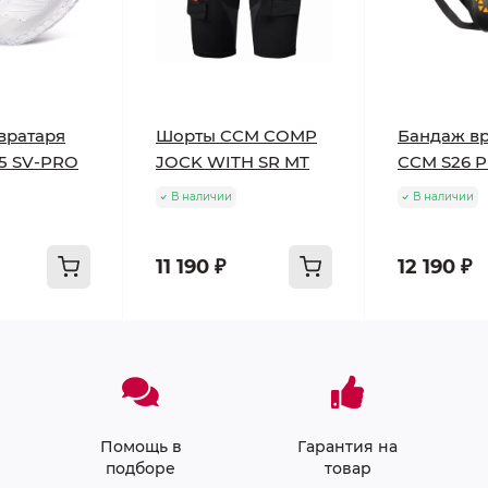
вратаря
Шорты CCM COMP
Бандаж вр
5 SV-PRO
JOCK WITH SR MT
CCM S26 
В наличии
В наличии
11 190 ₽
12 190 ₽
Помощь в
Гарантия на
подборе
товар