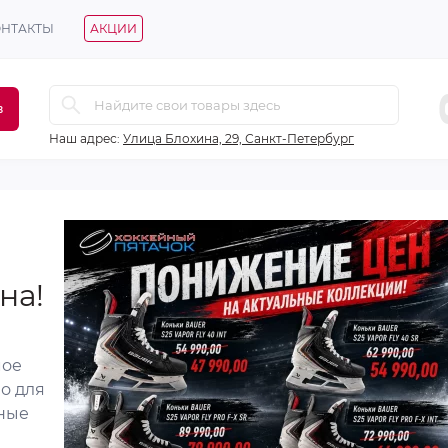
ОНТАКТЫ
АКЦИИ
в
Наш адрес:
Улица Блохина, 29, Санкт-Петербург
Скидка -17%
Скидка -9%
на!
мое
о для
ьные
Клюшка CCM S22 TACKS AS
Клюшка BAUER S20 3