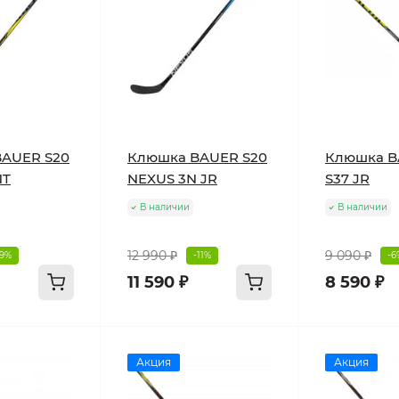
AUER S20
Клюшка BAUER S20
Клюшка B
NT
NEXUS 3N JR
S37 JR
В наличии
В наличии
12 990 ₽
9 090 ₽
-9%
-11%
-6
11 590 ₽
8 590 ₽
Акция
Акция