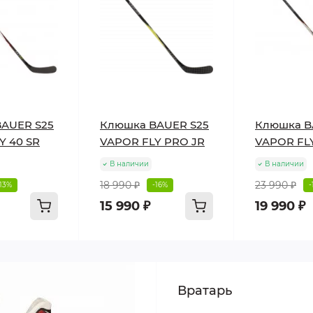
AUER S25
Клюшка BAUER S25
Клюшка B
Y 40 SR
VAPOR FLY PRO JR
VAPOR FL
В наличии
В наличии
18 990 ₽
23 990 ₽
-13%
-16%
-
15 990 ₽
19 990 ₽
Вратарь