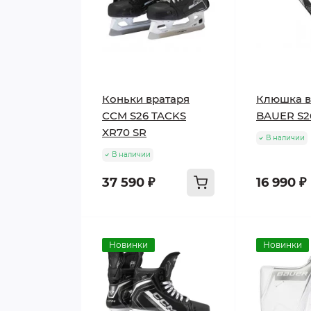
Коньки вратаря
Клюшка в
CCM S26 TACKS
BAUER S2
XR70 SR
В наличии
В наличии
37 590 ₽
16 990 ₽
Новинки
Новинки