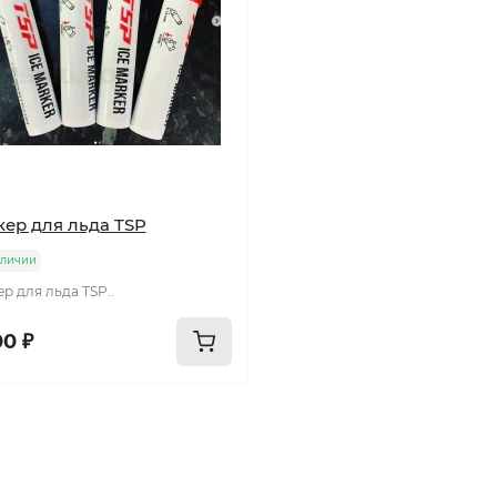
ер для льда TSP
аличии
р для льда TSP..
00 ₽