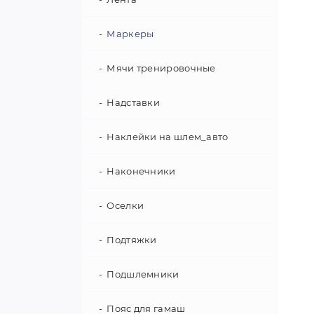
Клюшки для флорбола
Маски вратарские
Хоккейки
Маркеры
Хоккейки вратарские
Шапки
Мячи тренировочные
Сумки вратарские
Шарфы
Надставки
Шорты
Наклейки на шлем_авто
Наконечники
Оселки
Подтяжки
Подшлемники
Пояс для гамаш