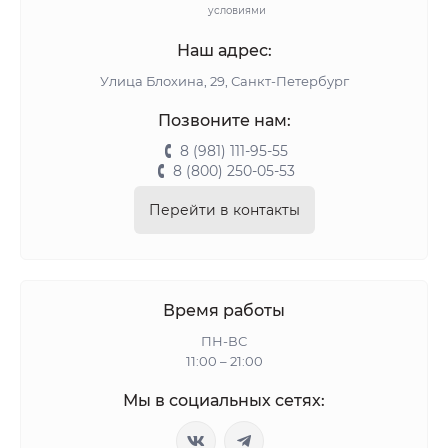
условиями
Чтобы выбрать качественные хоккейные налокотники,
Наш адрес:
необходимо хорошо разбираться в экипировке или же
привлечь для помощи специалистов. Мы
Улица Блохина, 29, Санкт-Петербург
предоставляем широкий ассортимент изделий, и
Позвоните нам:
предлагаем помощь в их выборе. Потому, если вам
некому подсказать, то специалисты магазина всегда
8 (981) 111-95-55
8 (800) 250-05-53
готовы помочь заказать и купить налокотники
хоккейные и другой инвентарь.
Перейти в контакты
Время работы
ПН-ВС
11:00 – 21:00
Мы в социальных сетях: