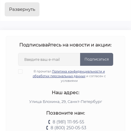
серьезные травмы, которые часто встречаются при
Развернуть
попадании в эту область шайбы или ударов клюшкой, а
потому пренебрегать качеством изделий не стоит.
Важно понимать, что обязательно необходима
качественная защита шеи вратаря, поскольку она
Подписывайтесь на новости и акции:
отвечает за ваше здоровье и безопасность. Наш
магазин предлагает купить защиту шеи для хоккея от
Подписаться
лучших производителей. Вам остается лишь
проконсультироваться со специалистом и подобрать
Я прочитал
Политика конфиденциальности и
обработки персональных данных
и согласен с
нужную для себя модель.
условиями
Наш адрес:
Улица Блохина, 29, Санкт-Петербург
Позвоните нам:
8 (981) 111-95-55
8 (800) 250-05-53