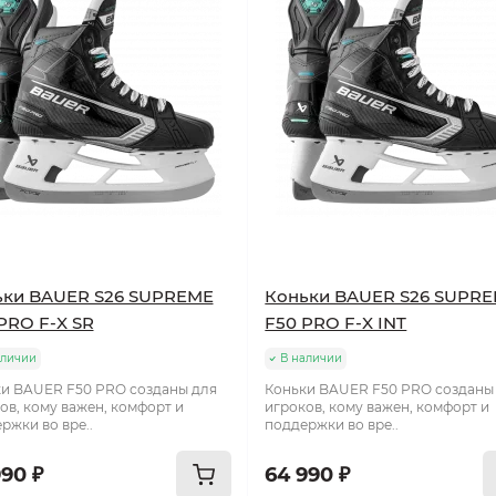
ьки BAUER S26 SUPREME
Коньки BAUER S26 SUPR
PRO F-X SR
F50 PRO F-X INT
аличии
В наличии
и BAUER F50 PRO созданы для
Коньки BAUER F50 PRO созданы
ов, кому важен, комфорт и
игроков, кому важен, комфорт и
ржки во вре..
поддержки во вре..
990 ₽
64 990 ₽