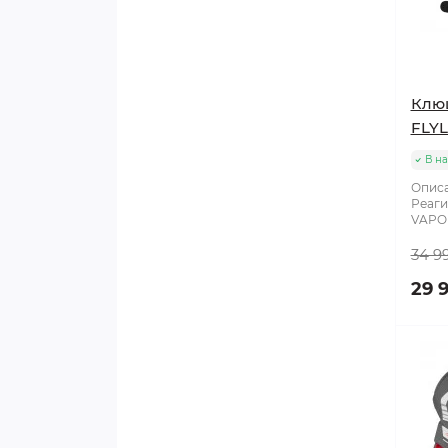
Клю
FLYL
В н
Описа
Реаги
VAPOR
34 9
29 