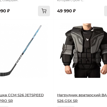
д, совершен..
которые строят с..
990 ₽
49 990 ₽
шка CCM S26 JETSPEED
Нагрудник вратарский B
PRO SR
S26 GSX SR