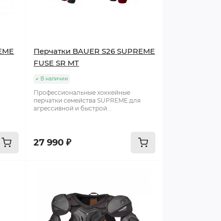
EME
Перчатки BAUER S26 SUPREME
FUSE SR MT
В наличии
Профессиональные хоккейные
перчатки семейства SUPREME для
агрессивной и быстрой ..
27 990 ₽