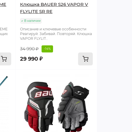
EME
Клюшка BAUER S26 VAPOR V
FLYLITE SR RE
В наличии
REME
Описание и ключевые особенности
ющих
Реагируй. Забивай. Повторяй. Клюшка
VAPOR FLYLIT..
34 990 ₽
-14%
29 990 ₽