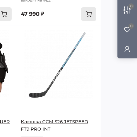
выходят на лёд, ..
0
47 990 ₽
0
AUER
Клюшка CCM S26 JETSPEED
FT9 PRO INT