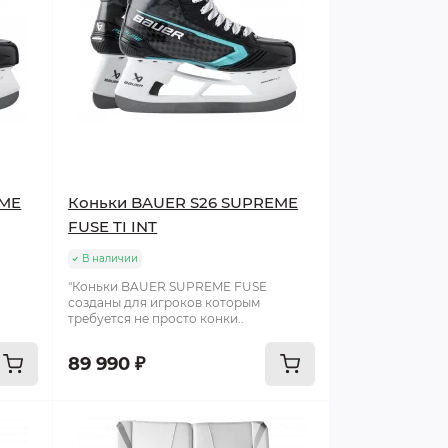
EME
Коньки BAUER S26 SUPREME
FUSE TI INT
В наличии
"Коньки BAUER SUPREME FUSE
созданы для игроков которым
требуется не просто конки..
89 990 ₽