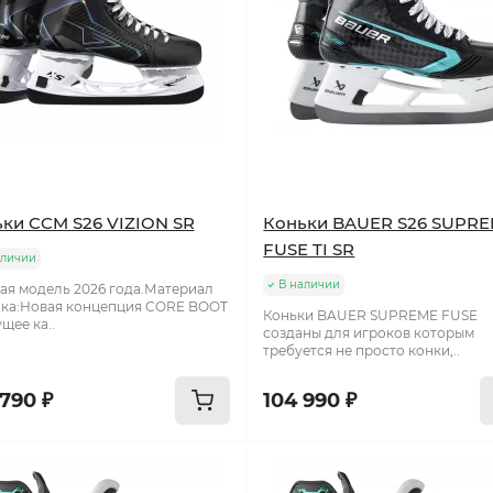
ки CCM S26 VIZION SR
Коньки BAUER S26 SUPR
FUSE TI SR
аличии
В наличии
ая модель 2026 года.Материал
ка:Новая концепция CORE BOOT
Коньки BAUER SUPREME FUSE
щее ка..
созданы для игроков которым
требуется не просто конки,..
 790 ₽
104 990 ₽