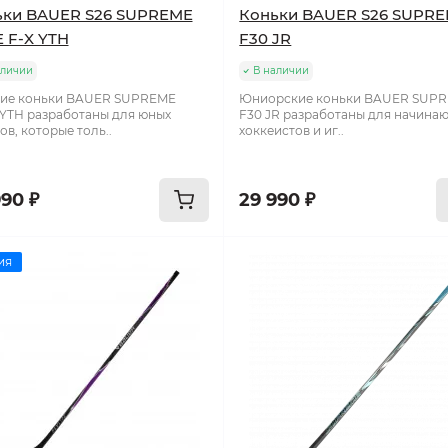
ьки BAUER S26 SUPREME
Коньки BAUER S26 SUPR
 F-X YTH
F30 JR
аличии
В наличии
кие коньки BAUER SUPREME
Юниорские коньки BAUER SUP
YTH разработаны для юных
F30 JR разработаны для начина
ов, которые толь..
хоккеистов и иг..
990 ₽
29 990 ₽
ия