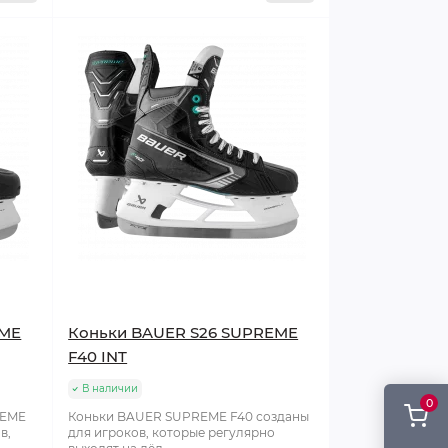
EME
Коньки BAUER S26 SUPREME
F40 INT
В наличии
0
REME
Коньки BAUER SUPREME F40 созданы
в,
для игроков, которые регулярно