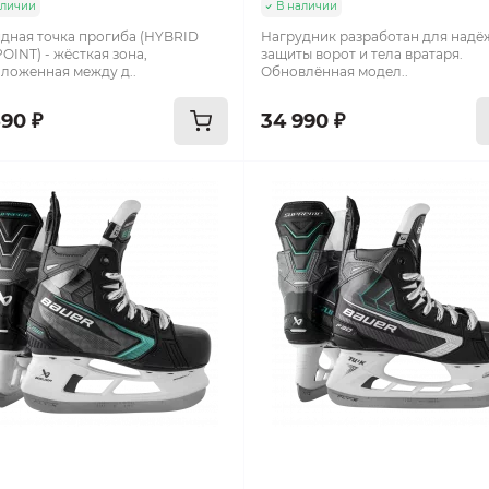
аличии
В наличии
дная точка прогиба (HYBRID
Нагрудник разработан для над
OINT) - жёсткая зона,
защиты ворот и тела вратаря.
ложенная между д..
Обновлённая модел..
590 ₽
34 990 ₽