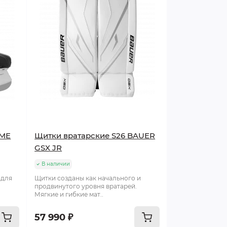
EME
Щитки вратарские S26 BAUER
GSX JR
В наличии
 для
Щитки созданы как начального и
продвинутого уровня вратарей.
Мягкие и гибкие мат..
57 990 ₽