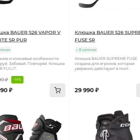
шка BAUER S26 VAPOR V
Клюшка BAUER S26 SUPR
ITE SR PUR
FUSE SR
аличии
В наличии
ние и ключевые особенности
Клюшка BAUER SUPREME FUSE
руй. Забивай. Повторяй. Клюшка
создана для игроков, которые
 FLYLIT..
уверенно действуют в плот..
90 ₽
-14%
990 ₽
29 990 ₽