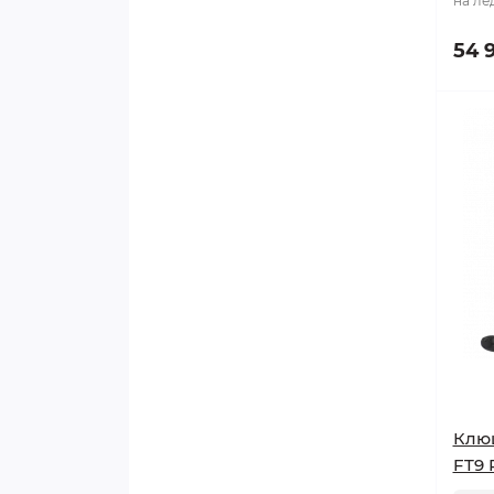
на лё
Подтяжки
54 
Подшлемники
Пояс для гамаш
Разное
Ремкомплекты
Свистки
Стаканы
Стельки/языки
Клю
Сувенирная продукция
FT9 