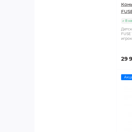
Кон
FUSE
В н
Детс
FUSE 
игрок
29 
Акц