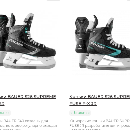
ьки BAUER S26 SUPREME
Коньки BAUER S26 SUPR
SR
FUSE F-X JR
аличии
В наличии
и BAUER F40 созданы для
Юниорские коньки BAUER SUP
ов, которые регулярно выходят
FUSE JR разработаны для игроко