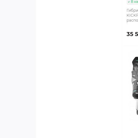
В н
Тейпы
Гибри
KICKP
Чехлы
распо
35 
Чехлы для лезвий
Шайбы
Шнурки