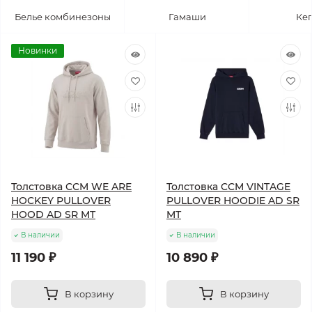
Белье комбинезоны
Гамаши
Ке
Новинки
Толстовка CCM WE ARE
Толстовка CCM VINTAGE
HOCKEY PULLOVER
PULLOVER HOODIE AD SR
HOOD AD SR MT
MT
В наличии
В наличии
11 190 ₽
10 890 ₽
В корзину
В корзину