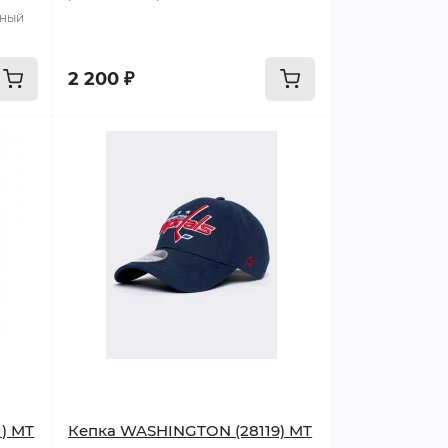
тный
2 200 ₽
) MT
Кепка WASHINGTON (28119) MT