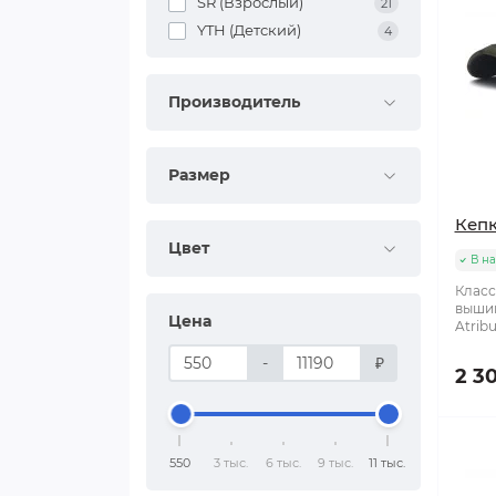
SR (Взрослый)
21
YTH (Детский)
4
Производитель
Размер
Кепк
Цвет
В н
Класс
вышив
Цена
Atribu
-
₽
2 3
550
3 тыс.
6 тыс.
9 тыс.
11 тыс.