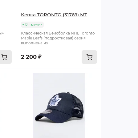
Кепка TORONTO (31769) MT
В наличии
вым
Классическая Бейсболка NHL Toronto
Maple Leafs (подростковая) серия
выполнена из..
2 200 ₽