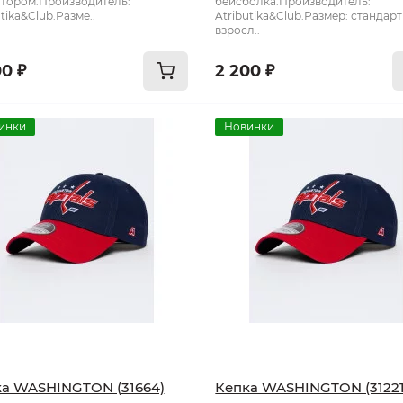
тором.Производитель:
бейсболка.Производитель:
tika&Club.Разме..
Atributika&Club.Размер: стандар
взросл..
00 ₽
2 200 ₽
инки
Новинки
а WASHINGTON (31664)
Кепка WASHINGTON (31221