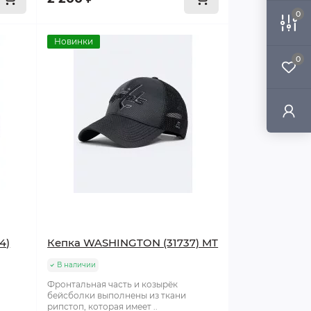
0
Новинки
0
4)
Кепка WASHINGTON (31737) MT
В наличии
Фронтальная часть и козырёк
бейсболки выполнены из ткани
рипстоп, которая имеет ..