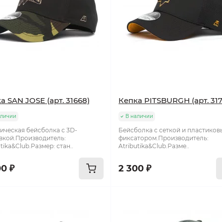
а SAN JOSE (арт. 31668)
Кепка PITSBURGH (арт. 317
аличии
В наличии
ическая бейсболка c 3D-
Бейсболка с сеткой и пластико
кой.Производитель:
фиксатором.Производитель:
tika&Club.Размер: стан..
Atributika&Club.Разме..
00 ₽
2 300 ₽