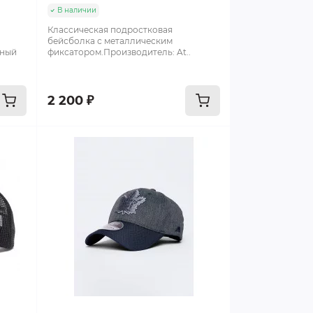
В наличии
Классическая подростковая
бейсболка с металлическим
тный
фиксатором.Производитель: At..
2 200 ₽