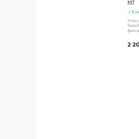
MT
Наклейки на шлем_авто
В н
Класс
Наконечники
бейсб
фикса
Оселки
2 2
Подтяжки
Подшлемники
Пояс для гамаш
Разное
Ремкомплекты
Свистки