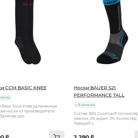
ки CCM BASIC KNEE
Носки BAUER S21
PERFORMANCE TALL
аличии
В наличии
 Basic Sock Knee удлиненные
ие носки от производителя
Состав: 65% Coolmax® полиэстер
Двойная удо..
нейлон, 3% акрил, 3% полиэстер,
Лайкра® с..
0 ₽
2 290 ₽