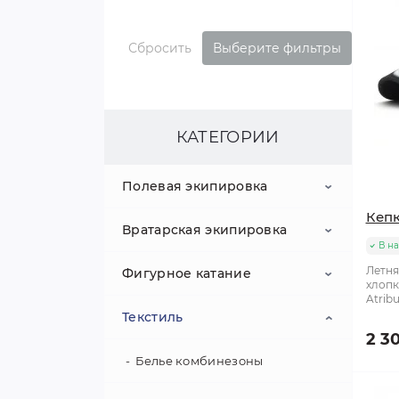
Сбросить
Выберите фильтры
КАТЕГОРИИ
Полевая экипировка
Кепк
Вратарская экипировка
Клюшки
В н
Летня
Фигурное катание
Коньки
Клюшки вратарские
хлопк
Atrib
Текстиль
Шлемы
Коньки вратарские
Аксессуары
2 3
Нагрудники
Шлемы вратарские
Лезвия
Белье комбинезоны