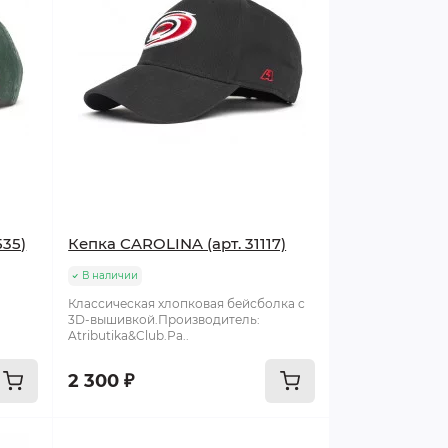
535)
Кепка CAROLINA (арт. 31117)
В наличии
Классическая хлопковая бейсболка c
3D-вышивкой.Производитель:
Atributika&Club.Ра..
2 300 ₽