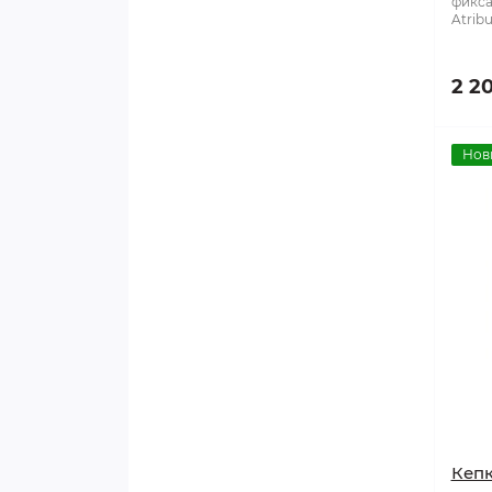
фикса
Atribu
Вешалки
2 2
Доски тактические
Заморозка
Нов
Капы
Лезвия
Лента
Маркеры
Мячи тренировочные
Кепк
Надставки