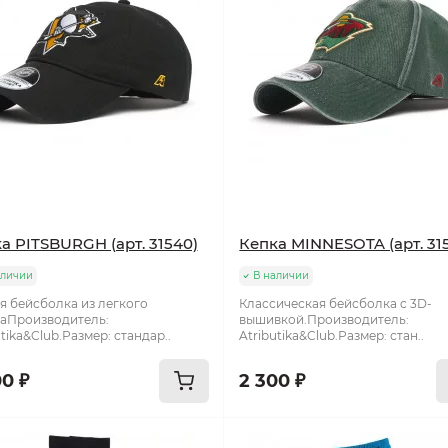
а PITSBURGH (арт. 31540)
Кепка MINNESOTA (арт. 31
аличии
В наличии
я бейсболка из легкого
Классическая бейсболка c 3D-
аПроизводитель:
вышивкой.Производитель:
utika&Club.Размер: стандар..
Atributika&Club.Размер: стан..
00 ₽
2 300 ₽