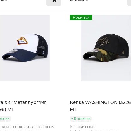
Новинки
а ХК "Металлург"Мг
Кепка WASHINGTON (3226
98) MT
MT
аличии
В наличии
олка с сеткой и пластиковым
Классическая