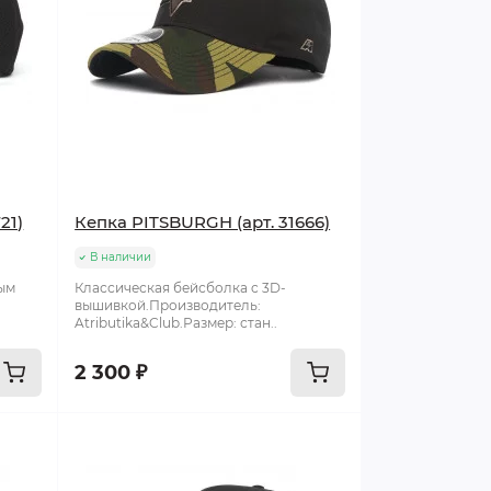
21)
Кепка PITSBURGH (арт. 31666)
В наличии
вым
Классическая бейсболка c 3D-
вышивкой.Производитель:
Atributika&Club.Размер: стан..
2 300 ₽