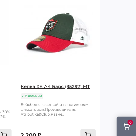
Кепка ХК АК Барс (95292) MT
В наличии
Бейсболка с сеткой и пластиковым
фиксатором.Производитель:
, 30%
Atributika&Club.Разме..
 2%
0
2 200 ₽