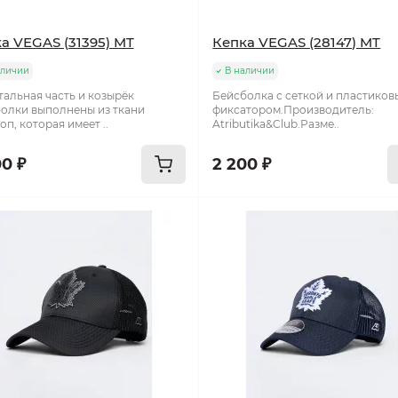
а VEGAS (31395) MT
Кепка VEGAS (28147) MT
аличии
В наличии
альная часть и козырёк
Бейсболка с сеткой и пластико
олки выполнены из ткани
фиксатором.Производитель:
оп, которая имеет ..
Atributika&Club.Разме..
00 ₽
2 200 ₽