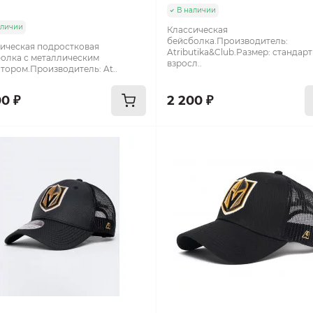
В наличии
аличии
Классическая
бейсболка.Производитель:
ическая подростковая
Atributika&Club.Размер: стандар
олка с металлическим
взросл..
тором.Производитель: At..
00 ₽
2 200 ₽