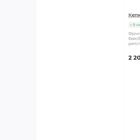
Стаканы
Кепк
Стельки/языки
В н
Фронт
бейсб
Сувенирная продукция
рипст
Тейпы
2 2
Чехлы
Чехлы для лезвий
Шайбы
Шнурки