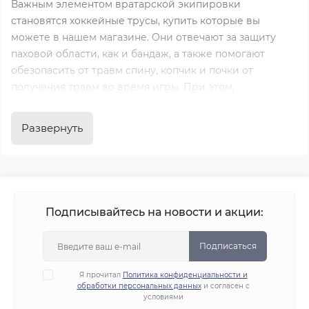
Важным элементом вратарской экипировки
становятся хоккейные трусы, купить которые вы
можете в нашем магазине. Они отвечают за защиту
паховой области, как и бандаж, а также помогают
обезопасить от травм спину, копчик и почки от
получения травм во время игры. При этом,
снаряжение не ограничивает свободу действий.
Развернуть
Главное, правильно подобрать размер хоккейных
трусов для игрока, чтобы в дальнейшем игра не
вызывала дискомфорт. Кроме этого, если вы решили
купить хоккейные трусы вратаря, то нужно учитывать
особенности конструкции и их вид. Вратарские
Подписывайтесь на новости и акции:
хоккейные трусы нужно подбирать из моделей
классического типа, они более тяжелые и гарантируют
Подписаться
высокую степень защиты.
Я прочитал
Политика конфиденциальности и
обработки персональных данных
и согласен с
В нашем каталоге вы сможете найти для себя
условиями