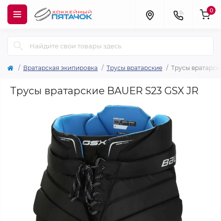
0
Вратарская экипировка
Трусы вратарские
Трусы вратарск
Трусы вратарские BAUER S23 GSX JR