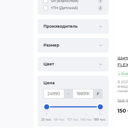
SR (Взрослый)
7
YTH (Детский)
2
Производитель
Размер
Щитк
Цвет
FLEX
В н
В 202
Цена
внедр
линейк
-
₽
188 
150
25 тыс.
66 тыс.
107 тыс.
148 тыс.
189 тыс.