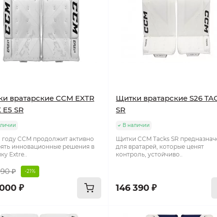
и вратарские CCM EXTR
Щитки вратарские S26 TA
 E5 SR
SR
аличии
В наличии
1 году CCM продолжит активно
Щитки CCM Tacks SR предназна
ять инновационные решения в
для вратарей, которые ценят
у Extre..
контроль, устойчиво..
990 ₽
-21%
 000 ₽
146 390 ₽