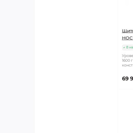
Свистки
Стаканы
Щит
Стельки/языки
HOC
В н
Сувенирная продукция
Урове
1600 
конст
Тейпы
69 
Чехлы
Чехлы для лезвий
Шайбы
Шнурки