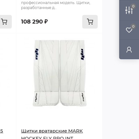
профессиональная модель. Щитки,
0
разработанные д..
108 290 ₽
0
25
Щитки вратарские MARK
HOCKEY FLY PRO INT