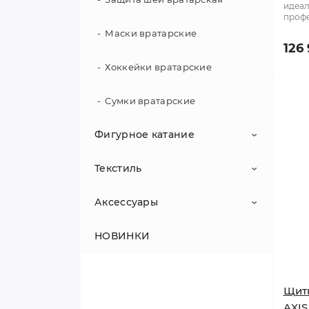
идеал
профе
Клюшки для флорбола
Маски вратарские
126 
Хоккейки вратарские
Сумки вратарские
Фигурное катание
Текстиль
Аксессуары
Аксессуары
Лезвия
Белье комбинезоны
НОВИНКИ
Одежда для фигуристов
Гамаши
Антибактериальный спрей
Сумки Zuca
Кепки
Антифог
Щитк
Фигурные коньки
Костюмы
Ароматизаторы
AXIS 