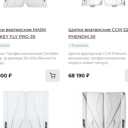
ки вратарские MARK
Щитки вратарские CCM S
KEY FLY PRO JR
PHENOM JR
аличии
В наличии
нь: Профессиональный (топ)Вес:
Щитки вратарские CCM Phenom 
гр. (в размере 26+1)Особенности
юношеская, профессиональная
ру..
модель имеют легкую, ..
900 ₽
68 190 ₽