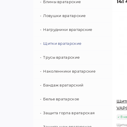
141 
Налокотники
Блины вратарские
Перчатки
Ловушки вратарские
Трусы
Нагрудники вратарские
Щитки
Щитки вратарские
Белье
Трусы вратарские
Защита шеи
Наколенники вратарские
Сумки
Бандаж вратарский
Маски/визоры
Белье вратарское
Щитк
VAP
Ролики
Защита горла вратарская
В н
Щитки
Бандаж
Защита шеи вратарская