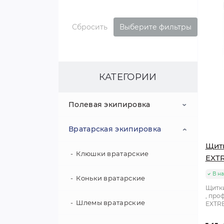
Сбросить
Выберите фильтры
КАТЕГОРИИ
Полевая экипировка
Вратарская экипировка
Клюшки
Щитк
Коньки
Клюшки вратарские
EXTR
В н
Шлемы
Коньки вратарские
Щитки
, про
Нагрудники
Шлемы вратарские
EXTRE