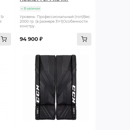
В наличии
 Sr
Уровень: Профессиональный (топ)Вес:
я
2000 гр. (в размере 31+1)Особенности
констру..
94 900 ₽