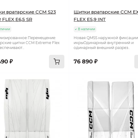
и вратарские CCM S23
Щитки вратарские CCM E
 FLEX E6,5 SR
FLEX E5,9 INT
аличии
В наличии
мизированное Перемещение:
Новая QMSS наружной фиксаци
рские щитки CCM Extreme Flex
икрыОдинарный внутренний и
беспечивают..
одинарный внешний разрез..
490 ₽
76 890 ₽