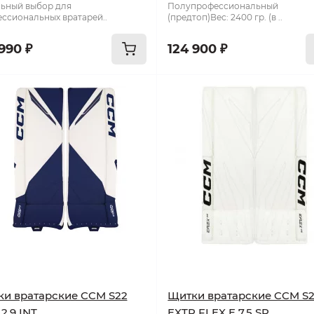
ьный выбор для
Полупрофессиональный
ссиональных вратарей..
(предтоп)Вес: 2400 гр. (в ..
990 ₽
124 900 ₽
и вратарские CCM S22
Щитки вратарские CCM S
2,9 INT
EXTR FLEX E 7.5 SR