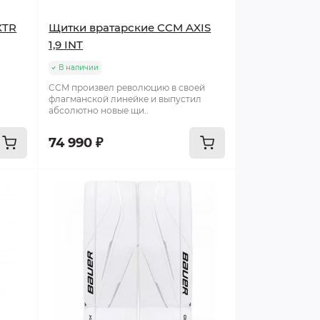
XTR
Щитки вратарские CCM AXIS
1,9 INT
В наличии
и
CCM произвел революцию в своей
флагманской линейке и выпустил
абсолютно новые щи..
74 990 ₽