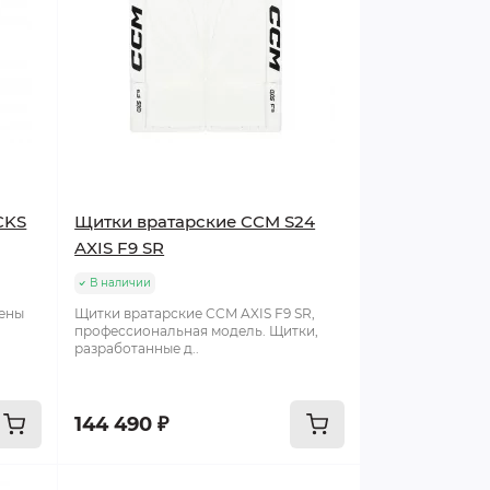
CKS
Щитки вратарские CCM S24
AXIS F9 SR
В наличии
чены
Щитки вратарские CCM AXIS F9 SR,
профессиональная модель. Щитки,
разработанные д..
144 490 ₽