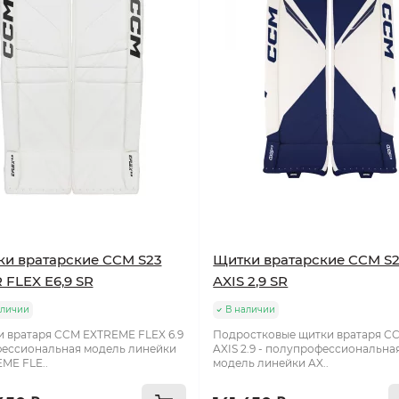
и вратарские CCM S23
Щитки вратарские CCM S
 FLEX E6,9 SR
AXIS 2,9 SR
аличии
В наличии
 вратаря CCM EXTREME FLEX 6.9
Подростковые щитки вратаря C
фессиональная модель линейки
AXIS 2.9 - полупрофессиональна
ME FLE..
модель линейки AX..