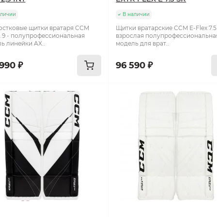
аличии
В наличии
стковые щитки вратаря CCM
Щитки вратарские CCM E-Flex 7.5
2.9 - полупрофессиональная
взрослая полупрофессиональна
ь линейки AX..
модель для врат..
990 ₽
96 590 ₽