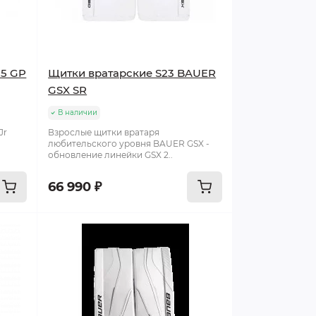
25 GP
Щитки вратарские S23 BAUER
GSX SR
В наличии
Jr
Взрослые щитки вратаря
любительского уровня BAUER GSX -
обновление линейки GSX 2..
66 990 ₽