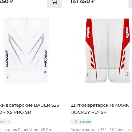
450 ₽
141 450 ₽
и вратарские BAUER S23
Щитки вратарские MARK
OR X5 PRO SR
HOCKEY FLY SR
аличии
В наличии
 вратаря Bauer Vapor X5 Pro –
Размер щитков: 33” – 36”Уровень: