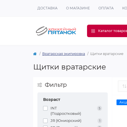
ДОСТАВКА
О МАГАЗИНЕ
ОПЛАТА
К
Каталог товаро
Вратарская экипировка
Щитки вратарские
Щитки вратарские
Фильтр
Возраст
Акц
INT
5
(Подростковый)
JR (Юниорский)
1