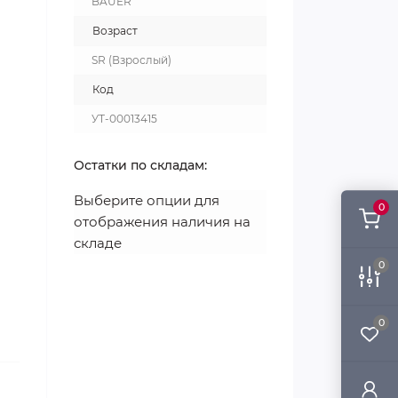
BAUER
Возраст
SR (Взрослый)
Код
УТ-00013415
Остатки по складам:
Выберите опции для
0
отображения наличия на
складе
0
0