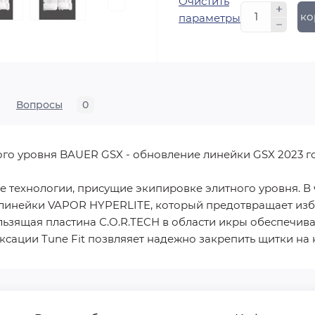
Очистить
В ко
параметры
Вопросы
0
го уровня BAUER GSX - обновление линейки GSX 2023 го
 технологии, присущие экипировке элитного уровня. В 
для линейки VAPOR HYPERLITE, который предотвращает и
льзящая пластина С.O.R.TECH в области икры обеспечив
ксации Tune Fit позвляяет надежно закрепить щитки на 