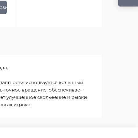
рзину
да.
частности, используется коленный
збыточное вращение, обеспечивает
ает улучшенное скольжение и рывки
ногах игрока.