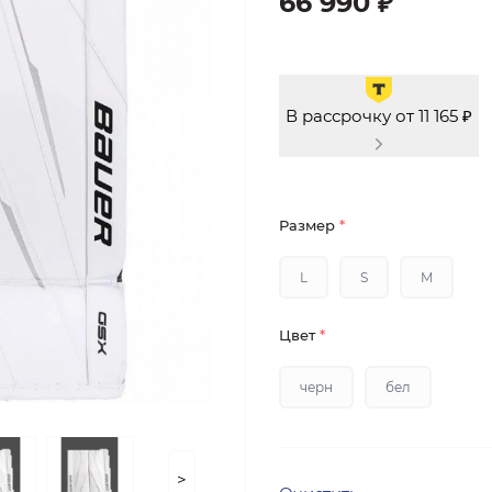
66 990 ₽
В рассрочку от 11 165 ₽
Размер
*
L
S
M
Цвет
*
черн
бел
>