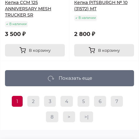
Кепка CCM 125
Кепка PITSBURGH № 10
ANNIVERSARY MESH
(31572) MT
TRUCKER SR
В наличии
В наличии
3 500 ₽
2 800 ₽
В корзину
В корзину
Показать еще
1
2
3
4
5
6
7
8
>
>|