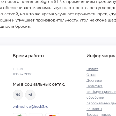
го нового плетения Sigma STP, с применением продвин
 обеспечивает максимальную плотность слоев углерод
о легкой, но в то же время улучшает прочность преды
юшки и улучшает производительность. Угол наклона шаф
ощность броска.
Время работы
Информация
ПН-ВС
Оплата
11:00 – 21:00
О нас
Доставка
Мы в социальных сетях:
Политика
конфиденциально
обработки
персональных да
onlineshop@hock5.ru
Контакты
Возврат товара