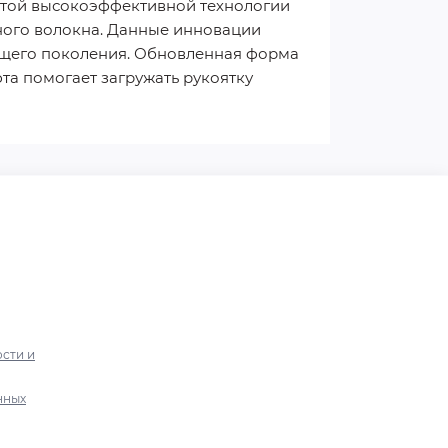
утой высокоэффективной технологии
ного волокна. Данные инновации
дущего поколения. Обновленная форма
та помогает загружать рукоятку
сти и
нных