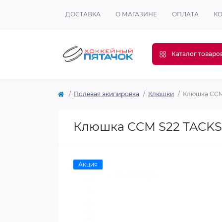
ДОСТАВКА
О МАГАЗИНЕ
ОПЛАТА
К
Каталог товаро
Полевая экипировка
Клюшки
Клюшка CCM
Клюшка CCM S22 TACKS
Акция