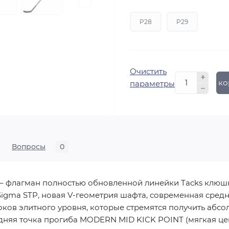
P28
P29
Очистить
В ко
параметры
Вопросы
0
– флагман полностью обновленной линейки Tacks клюш
Sigma STP, новая V-геометрия шафта, современная сред
ов элитного уровня, которые стремятся получить абсол
яя точка прогиба MODERN MID KICK POINT (мягкая цен