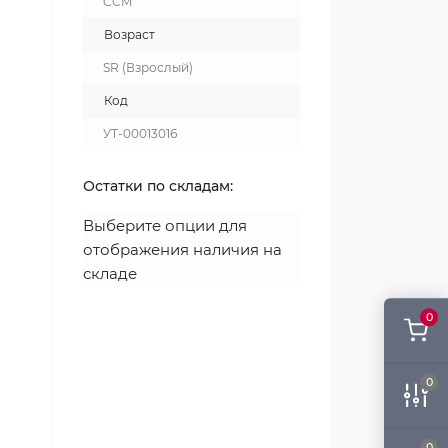
CCM
Возраст
SR (Взрослый)
Код
УТ-00013016
Остатки по складам:
Выберите опции для
отображения наличия на
складе
0
0
0