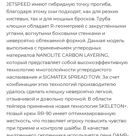
JETSPEED имеют гибридную точку прогиба,
благодаря этому они подходят, как для резких
кистевых, так и для мощных бросков. Труба
клюшки обладает R-геометрией с закруглёнными
углами, вогнутыми боковыми стенками и
невероятно обтекаемой формой. Данная модель
выполнена с применением углеродных
материалов NANOLITE CARBON LAYERING,
который представляет собой высокоэффективную
технологию многослойности углеродистого
наслаивания и SIGMATEX SPREAD TOW. За счет
комбинации этих технологий производителю
удалось сделать клюшку невероятно легкой,
отзывчивой и довольно прочной. В области
тейпера применена новая технология SKELETON+.
Новый крюк RR-90 имеет оптимизированную
жесткость, что позволяет игроку повысить чувство
при приеме и контроле шайбы. В качестве
внутреннего сердечника используется пена DAMP-