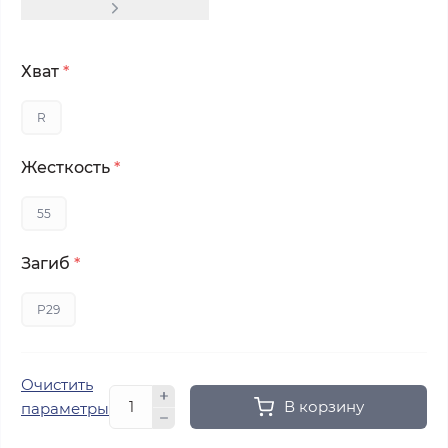
Хват
*
R
Жесткость
*
55
Загиб
*
P29
Очистить
В корзину
параметры