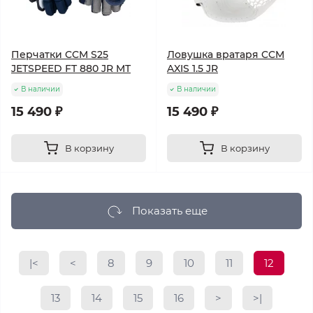
Перчатки CCM S25
Ловушка вратаря CCM
JETSPEED FT 880 JR MT
AXIS 1.5 JR
В наличии
В наличии
15 490 ₽
15 490 ₽
В корзину
В корзину
Показать еще
|<
<
8
9
10
11
12
13
14
15
16
>
>|