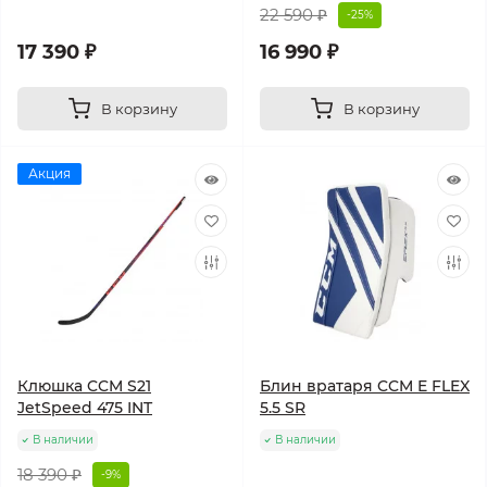
22 590 ₽
-25%
17 390 ₽
16 990 ₽
В корзину
В корзину
Акция
Клюшка CCM S21
Блин вратаря CCM E FLEX
JetSpeed 475 INT
5.5 SR
В наличии
В наличии
18 390 ₽
-9%