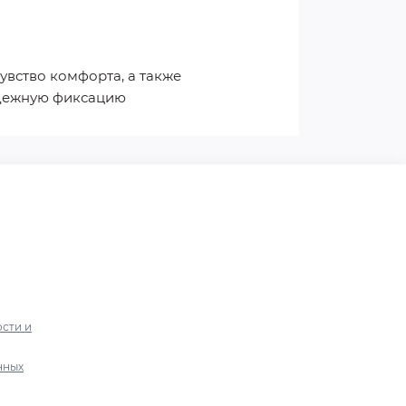
увство комфорта, а также
надежную фиксацию
сти и
нных