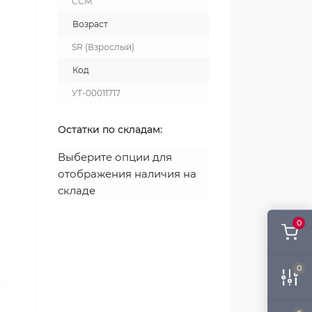
CCM
Возраст
SR (Взрослый)
Код
УТ-00011717
Остатки по складам:
Выберите опции для
отображения наличия на
складе
0
0