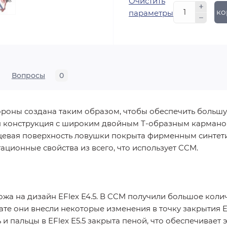
Очистить
В ко
параметры
Вопросы
0
ороны создана таким образом, чтобы обеспечить больш
ая конструкция с широким двойным Т-образным кармано
цевая поверхность ловушки покрыта фирменным синтети
ционные свойства из всего, что использует CCM.
хожа на дизайн EFlex E4.5. В CCM получили большое кол
тате они внесли некоторые изменения в точку закрытия E
 и пальцы в EFlex E5.5 закрыта пеной, что обеспечивает