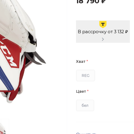
18 790 ₽
В рассрочку от 3 132 ₽
Хват
*
REG
Цвет
*
бел