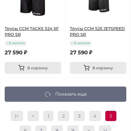
Трусы CCM TACKS S24 XF
Трусы CCM S25 JETSPEED
PRO SR
PRO SR
В наличии
В наличии
27 590 ₽
27 590 ₽
В корзину
В корзину
Показать еще
|<
<
1
2
3
4
5
6
7
8
9
>
>|