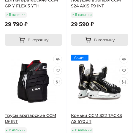
Щитки вратарские CCM
Ловушка вратаря CCM
GP Y FLEX 3 YTH
S24 AXIS F9 INT
В наличии
В наличии
29 790 ₽
29 590 ₽
В корзину
В корзину
Акция
Трусы вратарские CCM
Коньки CCM S22 TACKS
1.9 INT
AS 570 JR
В наличии
В наличии