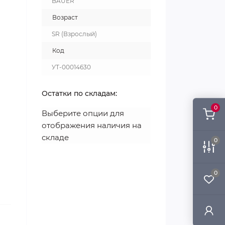
BAUER
Возраст
SR (Взрослый)
Код
УТ-00014630
Остатки по складам:
0
Выберите опции для
отображения наличия на
складе
0
0