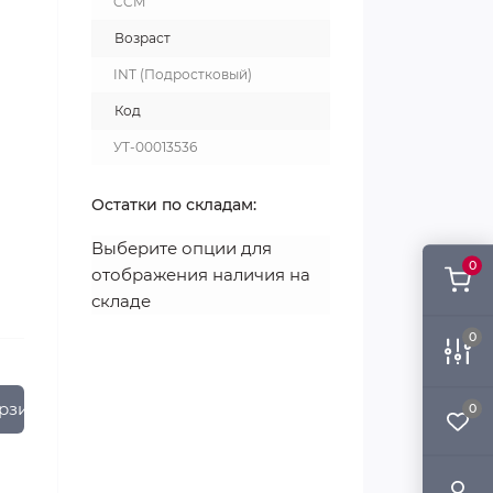
CCM
Возраст
INT (Подростковый)
Код
УТ-00013536
Остатки по складам:
Выберите опции для
0
отображения наличия на
складе
0
рзину
0