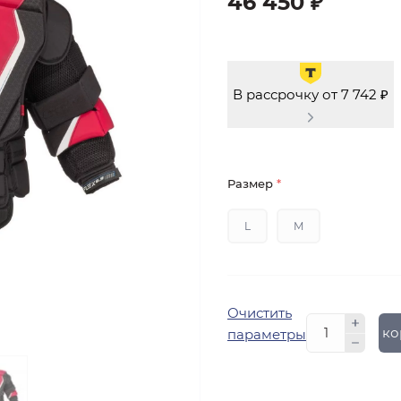
46 450 ₽
В рассрочку от 7 742 ₽
Размер
*
L
M
Очистить
В ко
параметры