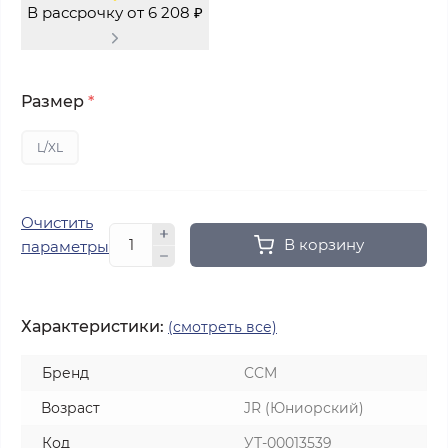
В рассрочку от 6 208 ₽
Размер
*
L/XL
Очистить
В корзину
параметры
Характеристики:
(смотреть все)
Бренд
CCM
Возраст
JR (Юниорский)
Код
УТ-00013539