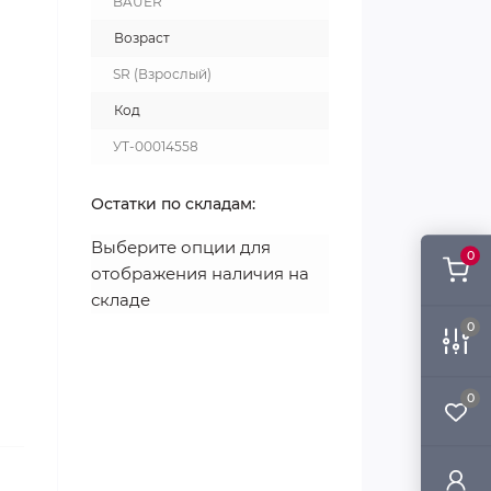
BAUER
Возраст
SR (Взрослый)
Код
УТ-00014558
Остатки по складам:
Выберите опции для
0
отображения наличия на
складе
0
0