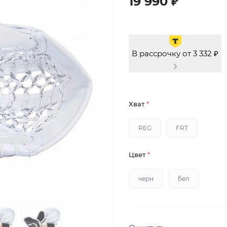
19 990 ₽
В рассрочку от 3 332 ₽
Хват
*
REG
FRT
Цвет
*
черн
бел