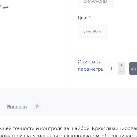
CRAWFORD
Цвет
*
черн/бел
Очистить
В ко
параметры
Вопросы
0
шей точности и контроля за шайбой. Крюк ламинирова
еноматериала, усиленная стекловолокном, обеспечивает