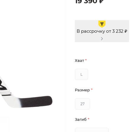
19 390 ₽
В рассрочку от 3 232 ₽
Хват
*
L
Размер
*
27
Загиб
*