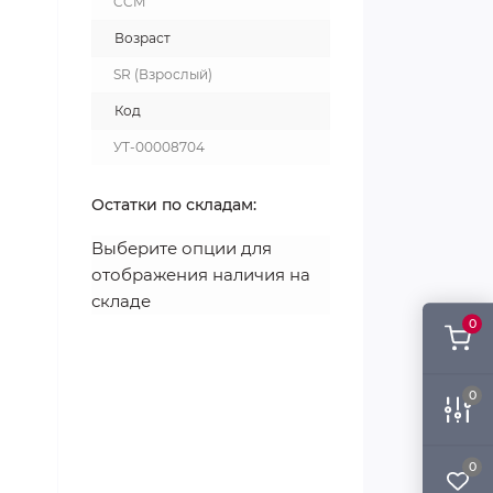
CCM
Возраст
SR (Взрослый)
Код
УТ-00008704
Остатки по складам:
Выберите опции для
отображения наличия на
складе
0
0
0