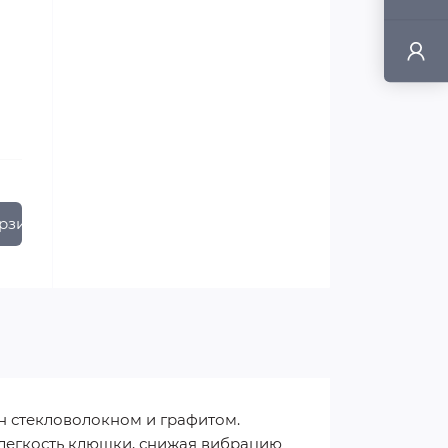
рзину
н стекловолокном и графитом.
 легкость клюшки, снижая вибрацию