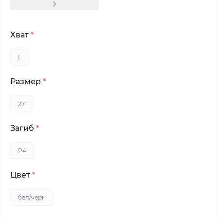
Хват
*
L
Размер
*
27
Загиб
*
P4
Цвет
*
бел/черн