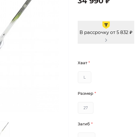
34 990 ₽
В рассрочку от 5 832 ₽
Хват
*
L
Размер
*
27
Загиб
*