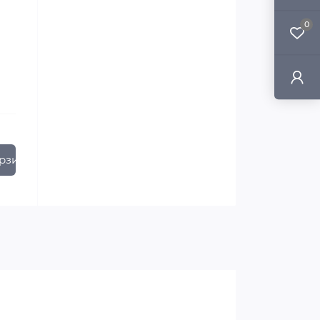
0
рзину