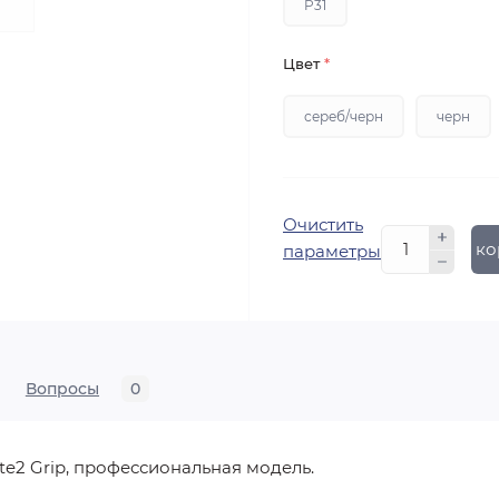
P31
Цвет
*
сереб/черн
черн
Очистить
В ко
параметры
Вопросы
0
te2 Grip, профессиональная модель.