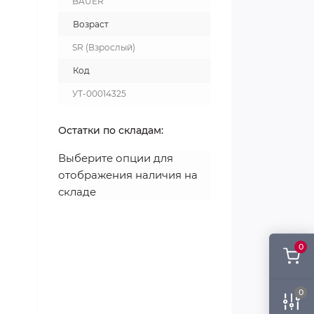
BAUER
Возраст
SR (Взрослый)
Код
УТ-00014325
Остатки по складам:
Выберите опции для
отображения наличия на
складе
0
0