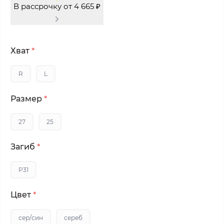
В рассрочку от 4 665 ₽
Хват
*
R
L
Размер
*
27
25
Загиб
*
P31
Цвет
*
сер/син
сереб