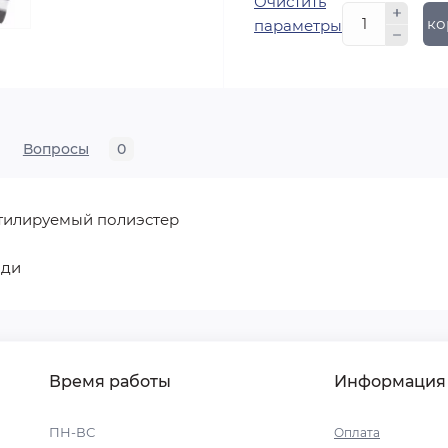
Очистить
В ко
параметры
Вопросы
0
тилируемый полиэстер
ади
Время работы
Информация
ПН-ВС
Оплата