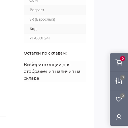
CCM
Возраст
SR (Взрослый)
Код
УТ-00011241
Остатки по складам:
0
Выберите опции для
отображения наличия на
0
складе
0