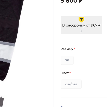
5 800 ₽
В рассрочку от 967 ₽
Размер
*
SR
Цвет
*
син/бел