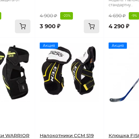
стандартну..
4 900 ₽
4 690 ₽
-20%
-9%
3 900 ₽
4 290 ₽
Акция
Акция
ки WARRIOR
Налокотники CCM S19
Клюшка FI