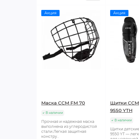
Акция
Акция
Маска CCM FM 70
Щитки CCM 
9550 YTH
В наличии
В наличии
Прочная и надежная маска
выполнена из углеродистой
Щитки детски
стали.Легкая защитная
9550 YT — лег
констру..
для надежной 