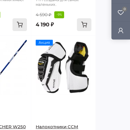
маленьких..
0
4 590 ₽
-9%
4 190 ₽
Акция
SCHER W250
Налокотники CCM