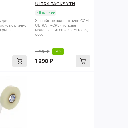
ULTRA TACKS YTH
В наличии
ь для
Хоккейные налокотники CCM
роков отлично
ULTRA TACKS - топовая
гры на
модель в линейке CCM Tacks,
.
обес..
1 790 ₽
-28%
1 290 ₽