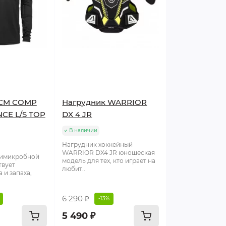
CCM COMP
Нагрудник WARRIOR
CE L/S TOP
DX 4 JR
В наличии
Нагрудник хоккейный
WARRIOR DX4 JR юношеская
тимикробной
модель для тех, кто играет на
твует
любит..
 и запаха,
6 290 ₽
-13%
5 490 ₽