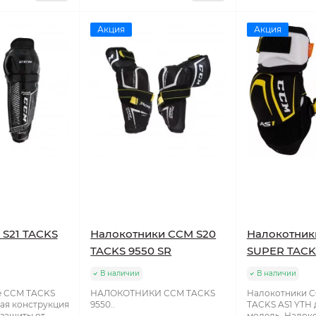
Акция
Акция
S21 TACKS
Налокотники CCM S20
Налокотник
TACKS 9550 SR
SUPER TACK
В наличии
В наличии
е CCM TACKS
НАЛОКОТНИКИ CCM TACKS
Налокотники 
кая конструкция
9550..
TACKS AS1 YTH 
защиты от
модель. Налок