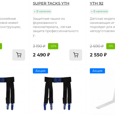
SUPER TACKS YTH
YTH 92
В наличии
В наличии
хоккейные
Защитные чашки из
Детская модел
овня имеют
формованного
начинающих иг
конструкцию,
пеноматериала,, легкая
подойдет для и
защита профессионального
неподготовлен.
у..
3 190 ₽
2 690 ₽
-22%
-5%
2 490 ₽
2 550 ₽
Акция
Акция