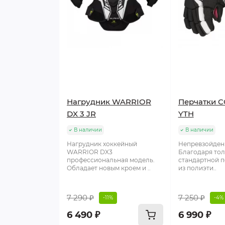
Нагрудник WARRIOR
Перчатки C
DX 3 JR
YTH
В наличии
В наличии
Нагрудник хоккейный
Непревзойден
WARRIOR DX3
Благодаря тол
профессиональная модель.
стандартной п
Обладает новым кроем и ..
из полиэти..
7 290 ₽
7 250 ₽
-11%
-4%
6 490 ₽
6 990 ₽