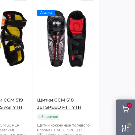
Акция
и CCM S19
Щитки CCM S18
0
S AS1 YTH
JETSPEED FT 1 YTH
В наличии
0
CCM SUPER
Щитки хоккейные полевого
детская
игрока CCM JETSPEED FT1
отники имеют
YTH созданы для самых