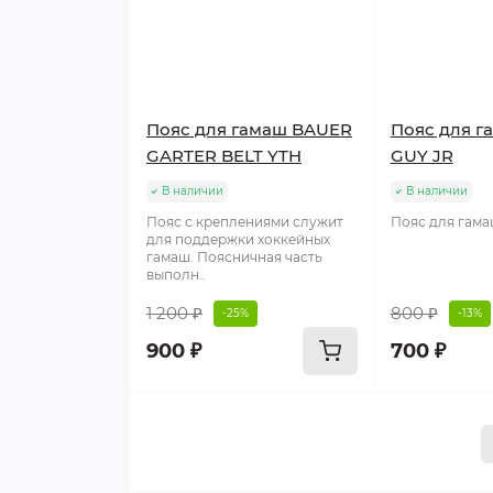
Пояс для гамаш BAUER
Пояс для 
GARTER BELT YTH
GUY JR
В наличии
В наличии
Пояс с креплениями служит
Пояс для гама
для поддержки хоккейных
гамаш. Поясничная часть
выполн..
1 200 ₽
800 ₽
-25%
-13%
900 ₽
700 ₽