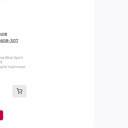
ков
608-307
ов Blue Sport
PE
 для подгонки