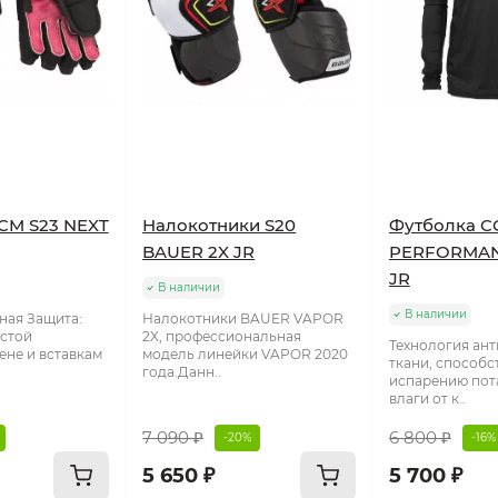
CM S23 NEXT
Налокотники S20
Футболка 
BAUER 2X JR
PERFORMAN
JR
В наличии
В наличии
ная Защита:
Налокотники BAUER VAPOR
стой
2X, профессиональная
Технология ан
ене и вставкам
модель линейки VAPOR 2020
ткани, способс
года.Данн..
испарению пота
влаги от к..
7 090 ₽
6 800 ₽
-20%
-16%
5 650 ₽
5 700 ₽