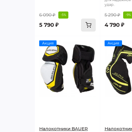
удар..
6 090 ₽
5 290 ₽
-5%
-9%
5 790 ₽
4 790 ₽
Акция
Акция
Налокотники BAUER
Налокотни