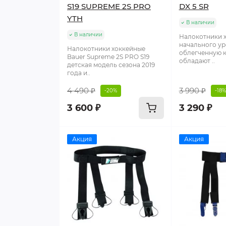
S19 SUPREME 2S PRO
DX 5 SR
YTH
В наличии
В наличии
Налокотники 
начального ур
Налокотники хоккейные
облегченную 
Bauer Supreme 2S PRO S19
обладают ..
детская модель сезона 2019
года и..
4 490 ₽
3 990 ₽
-20%
-18%
3 600 ₽
3 290 ₽
Акция
Акция