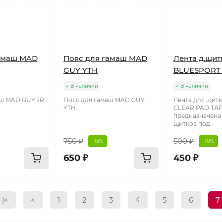
гамаш MAD
Пояс для гамаш MAD
Лента д.щит
GUY YTH
BLUESPORT 
В наличии
В наличии
ш MAD GUY JR..
Пояс для гамаш MAD GUY
Лента для щитк
YTH..
CLEAR PAD TA
предназначена
щитков под..
750 ₽
500 ₽
-13%
-10%
650 ₽
450 ₽
|<
<
1
2
3
4
5
6
7