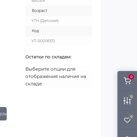
BAUER
Возраст
YTH (Детский)
Код
УТ-00006312
Остатки по складам:
Выберите опции для
отображения наличия на
0
складе
0
рзину
0