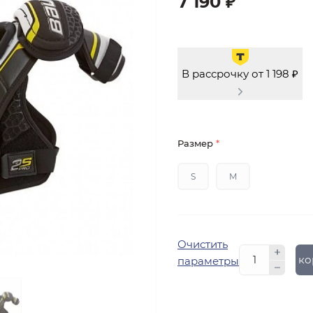
7 190 ₽
В рассрочку от 1 198 ₽
Размер
*
S
M
Очистить
В ко
параметры