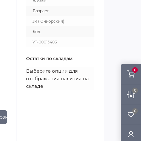
BAUER
Возраст
JR (Юниорский)
Код
УТ-00013483
Остатки по складам:
0
Выберите опции для
отображения наличия на
складе
0
0
рзину