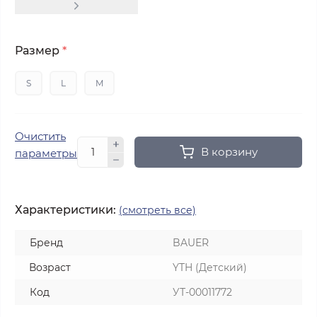
Размер
*
S
L
M
Очистить
В корзину
параметры
Характеристики:
(смотреть все)
Бренд
BAUER
Возраст
YTH (Детский)
Код
УТ-00011772