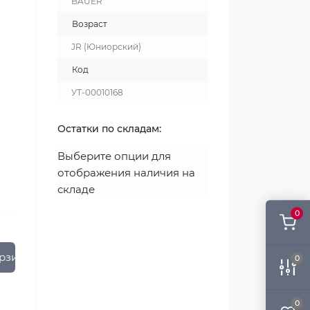
BAUER
Возраст
JR (Юниорский)
Код
УТ-00010168
Остатки по складам:
Выберите опции для
отображения наличия на
складе
0
рзину
0
0