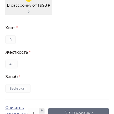
В рассрочку от 1 998 ₽
Хват
*
R
Жесткость
*
40
Загиб
*
Backstrom
Очистить
В корзину
параметры