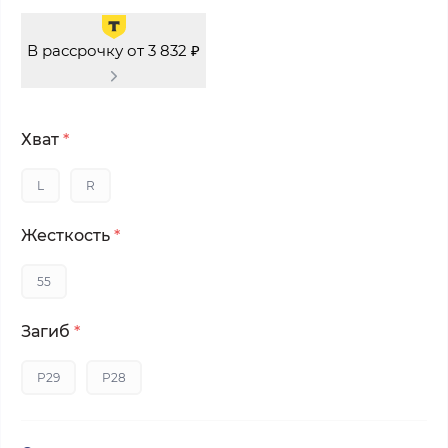
В рассрочку от 3 832 ₽
Хват
*
L
R
Жесткость
*
55
Загиб
*
P29
P28