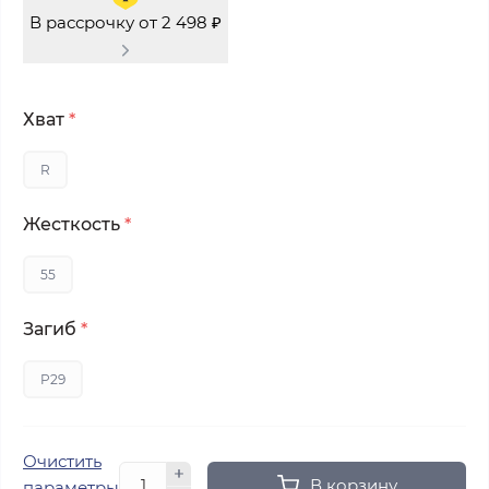
В рассрочку от 2 498 ₽
Хват
*
R
Жесткость
*
55
Загиб
*
P29
Очистить
В корзину
параметры