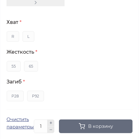
Хват
*
R
L
Жесткость
*
55
65
Загиб
*
P28
P92
Очистить
В корзину
параметры