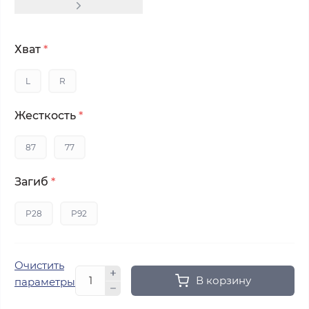
Хват
*
L
R
Жесткость
*
87
77
Загиб
*
P28
P92
Очистить
В корзину
параметры