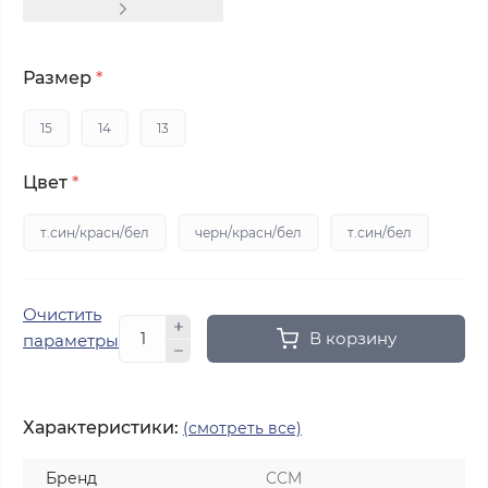
Размер
*
15
14
13
Цвет
*
т.син/красн/бел
черн/красн/бел
т.син/бел
Очистить
В корзину
параметры
Характеристики:
(смотреть все)
Бренд
CCM