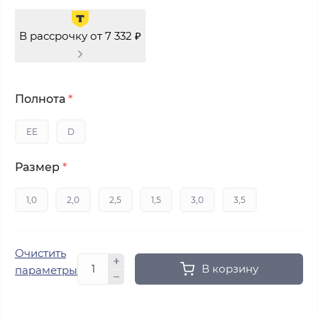
В рассрочку от 7 332 ₽
Полнота
*
EE
D
Размер
*
1,0
2,0
2,5
1,5
3,0
3,5
Очистить
В корзину
параметры