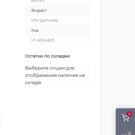
BAUER
Возраст
YTH (Детский)
Код
УТ-00014825
Остатки по складам:
Выберите опции для
отображения наличия на
складе
0
0