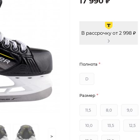
17 990 ₽
В рассрочку от 2 998 ₽
Полнота
*
D
Размер
*
11,5
8,0
9,0
10,0
13,5
12,5
>