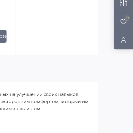
0
рзину
нных на улучшении своих навыков
всесторонним комфортом, который им
учшим хоккеистом.