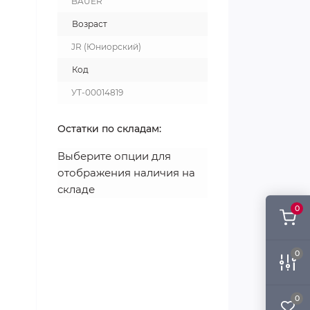
BAUER
Возраст
JR (Юниорский)
Код
УТ-00014819
Остатки по складам:
Выберите опции для
отображения наличия на
складе
0
0
0