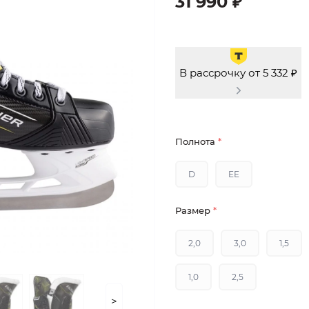
31 990 ₽
В рассрочку от 5 332 ₽
Полнота
*
D
EE
Размер
*
2,0
3,0
1,5
1,0
2,5
>