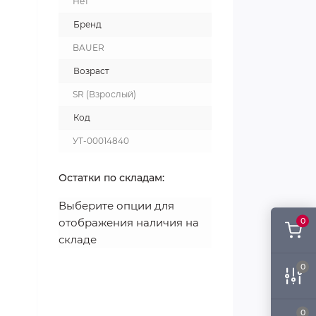
Нет
Бренд
BAUER
Возраст
SR (Взрослый)
Код
УТ-00014840
Остатки по складам:
Выберите опции для
отображения наличия на
0
складе
0
0