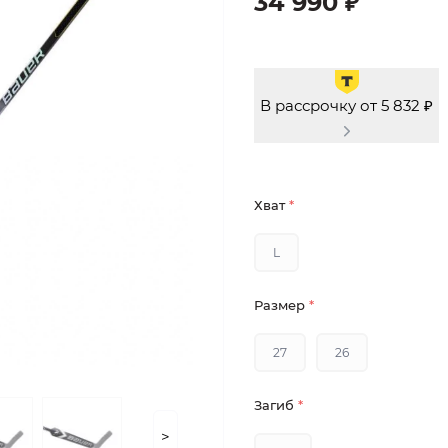
34 990 ₽
В рассрочку от 5 832 ₽
Хват
*
L
Размер
*
27
26
Загиб
*
>