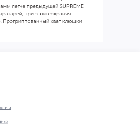
 грамм легче предыдущей SUPREME
вратарей, при этом сохраняя
3». Прогриппованный хват клюшки
сти и
нных