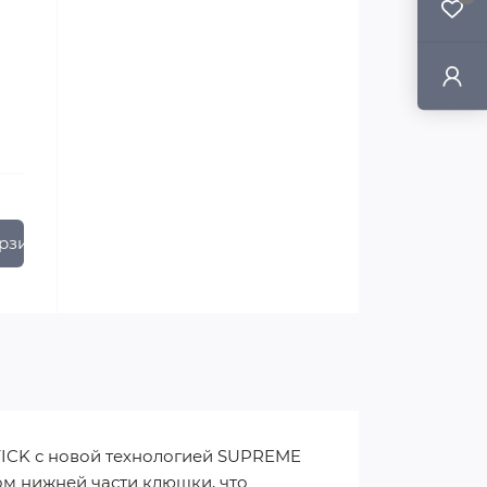
рзину
CK с новой технологией SUPREME
ом нижней части клюшки, что