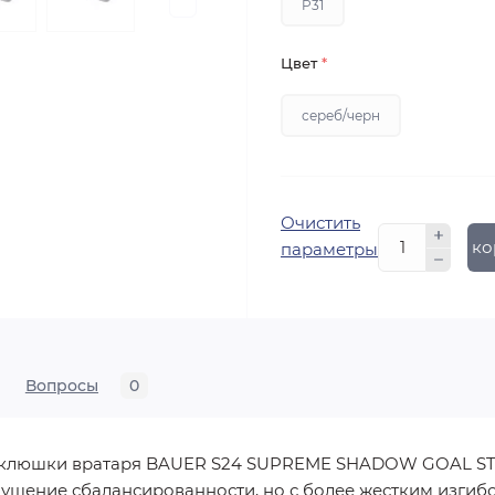
P31
Цвет
*
сереб/черн
Очистить
В ко
параметры
Вопросы
0
 клюшки вратаря BAUER S24 SUPREME SHADOW GOAL STI
щущение сбалансированности, но с более жестким изгиб