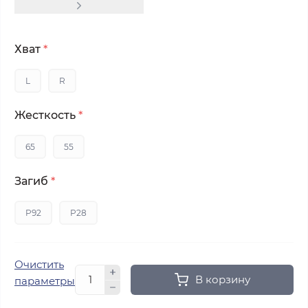
Хват
*
L
R
Жесткость
*
65
55
Загиб
*
P92
P28
Очистить
В корзину
параметры