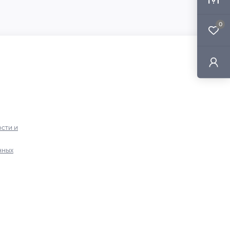
0
сти и
нных