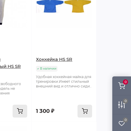
н
Хоккейка HS SR
ый HS SR
В наличии
Удобная хоккейная майка для
тренировки.Имеет стильный
0
 свободного
внешний вид и отлично сиди..
одель не
жения
0
1 300 ₽
0