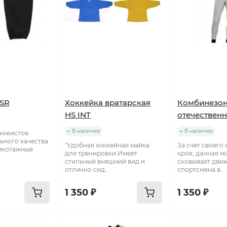
SR
Хоккейка вратарская
Комбинезо
HS INT
отечественн
В наличии
В наличии
ккеистов
ьного качества
"Удобная хоккейная майка
За счет своего
икотажные
для тренировки.Имеет
кроя, данная м
стильный внешний вид и
сковывает дви
отлично сид..
спортсмена в..
1 350 ₽
1 350 ₽