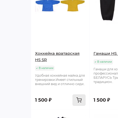
Хоккейка вратарская
Гамаши HS 
HS SR
В наличии
В наличии
Гамаши для хо
профессионал
Удобная хоккейная майка для
БЕЛАРУСЬ Тр
тренировки.Имеет стильный
традицион..
внешний вид и отлично сиди..
1 500 ₽
1 500 ₽