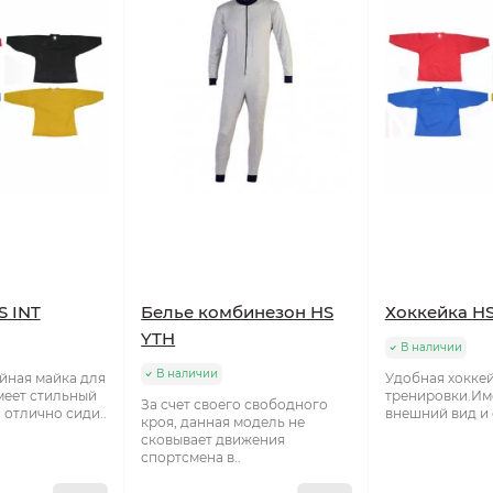
S INT
Белье комбинезон HS
Хоккейка HS
YTH
В наличии
В наличии
йная майка для
Удобная хоккей
меет стильный
тренировки.Им
За счет своего свободного
 отлично сиди..
внешний вид и 
кроя, данная модель не
сковывает движения
спортсмена в..