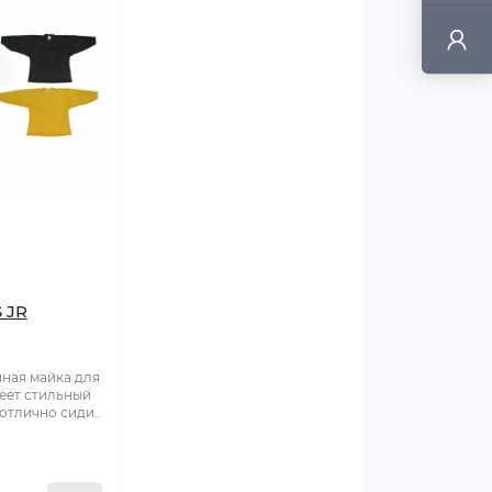
 JR
ная майка для
еет стильный
отлично сиди..