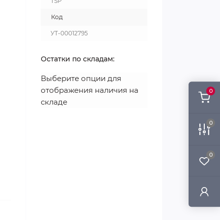
ТSP
Код
УТ-00012795
Остатки по складам:
Выберите опции для
отображения наличия на
0
складе
0
0