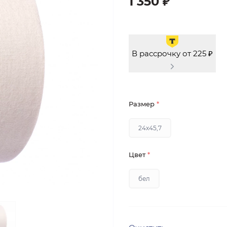
1 350 ₽
В рассрочку от 225 ₽
Размер
*
24х45,7
Цвет
*
бел