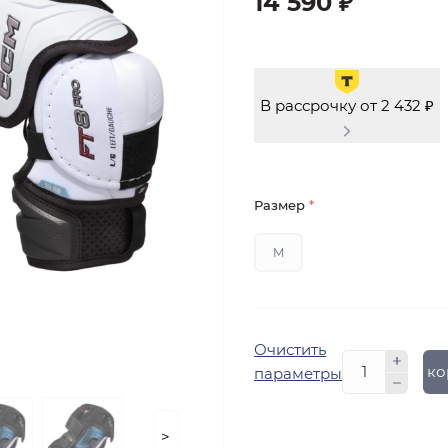
14 590 ₽
В рассрочку от 2 432 ₽
Размер
*
M
Очистить
В ко
параметры
>