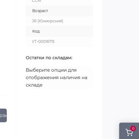
CCM
Возраст
JR (Юниорский)
Код
УТ-00016715
Остатки по складам:
Выберите опции для
отображения наличия на
складе
рзину
0