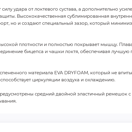
силу удара от локтевого сустава, а дополнительно уси
защиты. Высококачественная сублимированная внутренн
орт, но и создают специальный зазор, который миним
высокой плотности и полностью покрывает мышцу. Плав
единение бицепса и чашки локтя, обеспечивая лучшую
спененного материала EVA DRYFOAM, который не впитыва
 способствует циркуляции воздуха и охлаждению.
предусмотрены средний двойной эластичный ремешок 
ывания.