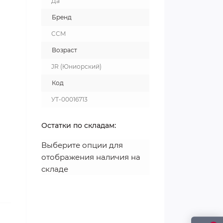
Да
Бренд
CCM
Возраст
JR (Юниорский)
Код
УТ-00016713
Остатки по складам:
Выберите опции для
отображения наличия на
складе