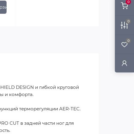
0
рзину
0
0
HIELD DESIGN и гибкой круговой
 и комфорта.
ункций терморегуляции AER-TEC.
PRO CUT в задней части ног для
сть.