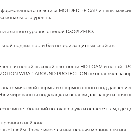
з формованного пластика MOLDED PE CAP и пены макс
ссионального уровня.
та элитного уровня с пеной D3O® ZERO.
льной подвижности без потери защитных свойств.
иленная пеной высокой плотности HD FOAM и пеной D3
EXMOTION WRAP AROUND PROTECTION не оставляет зазор
 анатомической формы из формованного под давление
ублимированная подкладка и вставки для защиты поясн
спечивает больший поток воздуха и остается там, где д
 прочного нейлона.
ь +1 дюйм. Также имеется внутренняя молния для ног.