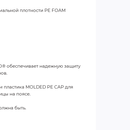
имальной плотности PE FOAM
O® обеспечивает надежную защиту
ов.
м пластика MOLDED PE CAP для
ицы на поясе.
олжна быть.