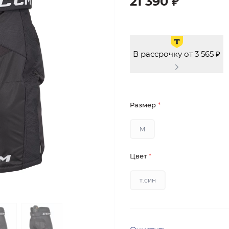
21 390 ₽
В рассрочку от 3 565 ₽
Размер
*
M
Цвет
*
т.син