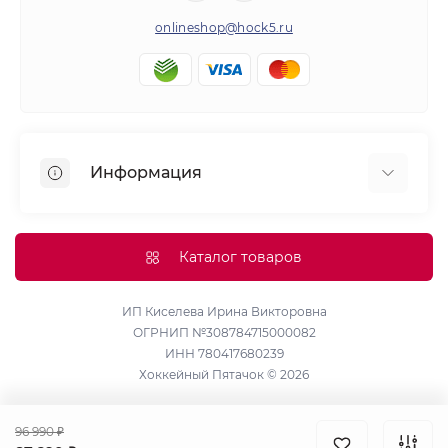
onlineshop@hock5.ru
Информация
Оплата
О нас
Каталог товаров
Доставка
Политика конфиденциальности и обработки
ИП Киселева Ирина Викторовна
ОГРНИП №308784715000082
персональных данных
ИНН 780417680239
Контакты
Хоккейный Пятачок © 2026
Возврат товара
Карта сайта
96 990 ₽